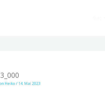
Start
53_000
Von
Heiko
/
14. Mai 2023